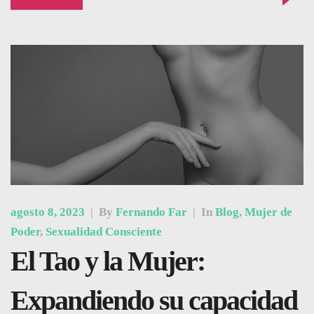
agosto 8, 2023
|
By
Fernando Far
|
In
Blog
,
Mujer de
Poder
,
Sexualidad Consciente
El Tao y la Mujer:
Expandiendo su capacidad