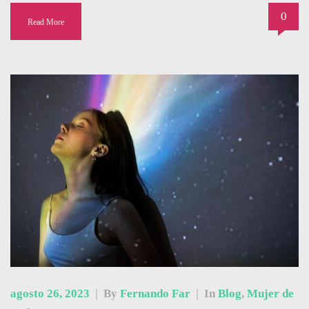
0
Read More
agosto 26, 2023
|
By
Fernando Far
|
In
Blog
,
Mujer de