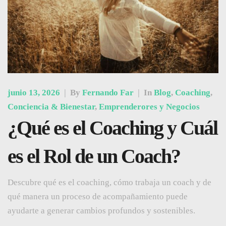
junio 13, 2026
|
By
Fernando Far
|
In
Blog
,
Coaching
,
Conciencia & Bienestar
,
Emprenderores y Negocios
¿Qué es el Coaching y Cuál
es el Rol de un Coach?
Descubre qué es el coaching, cómo trabaja un coach y de
qué manera un proceso de acompañamiento puede
ayudarte a generar cambios profundos y sostenibles.