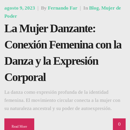
agosto 9, 2023
|
By
Fernando Far
|
In
Blog
,
Mujer de
Poder
La Mujer Danzante:
Conexión Femenina con la
Danza y la Expresión
Corporal
La danza como expresión profunda de la identidad
femenina. El movimiento circular conecta a la mujer con
su naturaleza ancestral y su poder de autoexpresión.
0
Read More