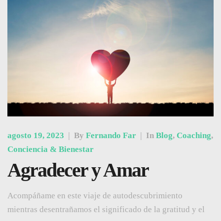
agosto 19, 2023
|
By
Fernando Far
|
In
Blog
,
Coaching
,
Conciencia & Bienestar
Agradecer y Amar
Acompáñame en este viaje de autodescubrimiento
mientras desentrañamos el significado de la gratitud y el