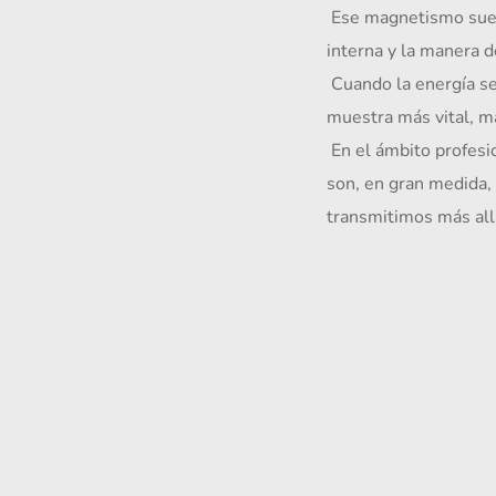
 Ese magnetismo suele expresarse a través de la postura corporal, el tono de voz, la mirada, la coherencia 
interna y la manera d
 Cuando la energía sexual es vivida de manera consciente, suele potenciar estas cualidades. La persona se 
muestra más vital, m
 En el ámbito profesional y empresarial, esta presencia puede marcar una diferencia significativa. Los negocios 
son, en gran medida,
transmitimos más allá