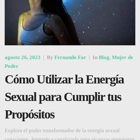
agosto 26, 2023
|
By
Fernando Far
|
In
Blog
,
Mujer de
Poder
Cómo Utilizar la Energía
Sexual para Cumplir tus
Propósitos
Explora el poder transformador de la energía sexual
consciente. Aprende a canalizarla para alcanzar propósitos