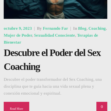
octubre 9, 2023
|
By
Fernando Far
|
In
Blog
,
Coaching
,
Mujer de Poder
,
Sexualidad Consciente
,
Terapias de
Bienestar
Descubre el Poder del Sex
Coaching
Descubre el poder transformador del Sex Coaching, una
disciplina que te guía hacia una vida sexual plena y
conexión emocional y espiritual.
0
Read More