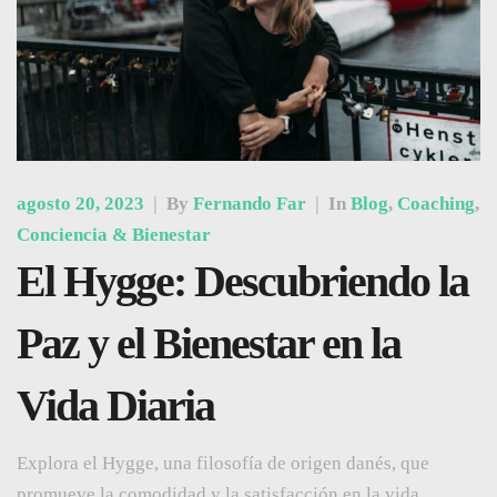
agosto 20, 2023
|
By
Fernando Far
|
In
Blog
,
Coaching
,
Conciencia & Bienestar
El Hygge: Descubriendo la
Paz y el Bienestar en la
Vida Diaria
Explora el Hygge, una filosofía de origen danés, que
promueve la comodidad y la satisfacción en la vida