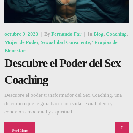
octubre 9, 2023
|
By
Fernando Far
|
In
Blog
,
Coaching
,
Mujer de Poder
,
Sexualidad Consciente
,
Terapias de
Bienestar
Descubre el Poder del Sex
Coaching
Descubre el poder transformador del Sex Coaching, una
disciplina que te guía hacia una vida sexual plena y
conexión emocional y espiritual.
0
Read More