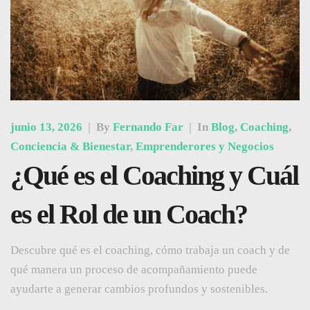
junio 13, 2026
|
By
Fernando Far
|
In
Blog
,
Coaching
,
Conciencia & Bienestar
,
Emprenderores y Negocios
¿Qué es el Coaching y Cuál
es el Rol de un Coach?
Descubre qué es el coaching, cómo trabaja un coach y de
qué manera un proceso de acompañamiento puede
ayudarte a generar cambios profundos y sostenibles.