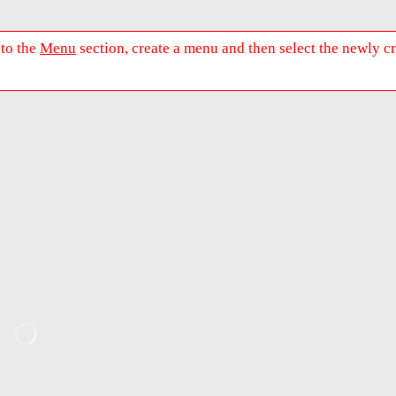
 to the
Menu
section, create a menu and then select the newly