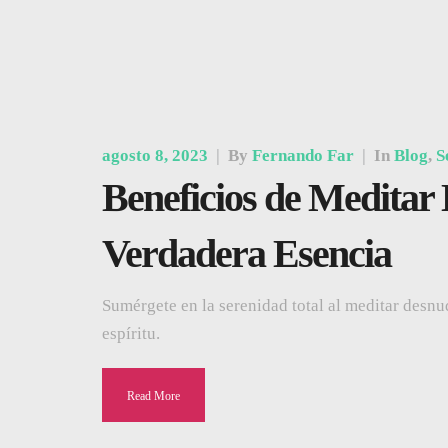
agosto 8, 2023
|
By
Fernando Far
|
In
Blog
,
S
Beneficios de Medita
Verdadera Esencia
Sumérgete en la serenidad total al meditar desnu
espíritu.
Read More