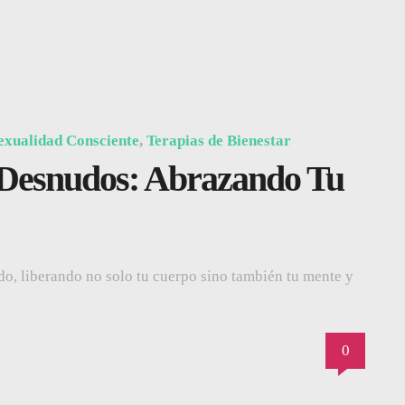
exualidad Consciente
,
Terapias de Bienestar
r Desnudos: Abrazando Tu
do, liberando no solo tu cuerpo sino también tu mente y
0